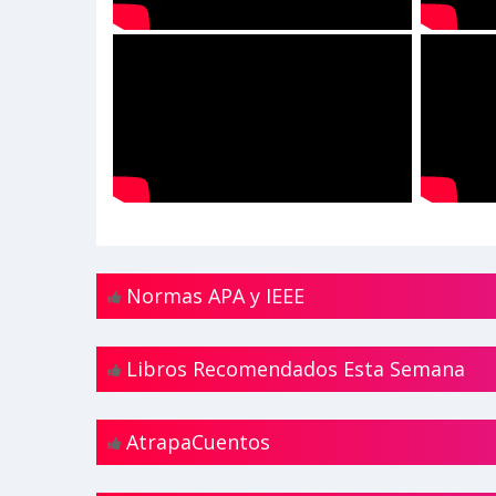
Normas APA y IEEE
Libros Recomendados Esta Semana
AtrapaCuentos