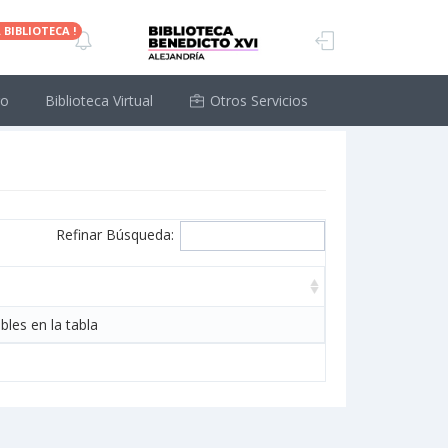
 BIBLIOTECA !
Toggle
Quick
Sidebar
go
Biblioteca Virtual
Otros Servicios
Print
PDF
CSV
Refinar Búsqueda:
bles en la tabla